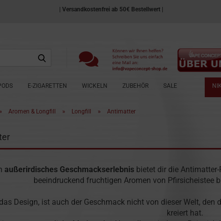
| Versandkostenfrei ab 50€ Bestellwert |
Suche...
 PODS
E-ZIGARETTEN
WICKELN
ZUBEHÖR
SALE
NI
»
»
»
Aromen & Longfill
Longfill
Antimatter
ter
n
außerirdisches Geschmackserlebnis
bietet dir die Antimatte
beeindruckend fruchtigen Aromen von Pfirsicheistee 
das Design, ist auch der Geschmack nicht von dieser Welt, den
kreiert hat.