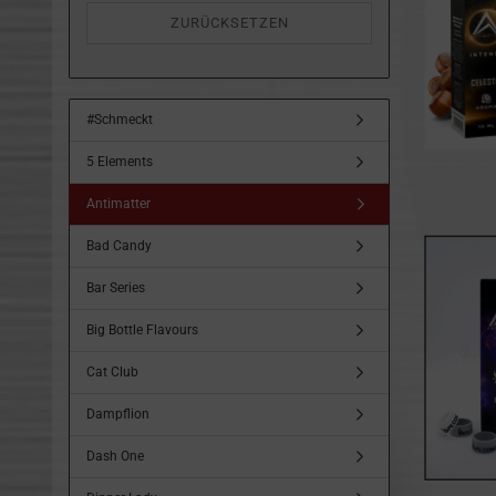
ZURÜCKSETZEN
#Schmeckt
5 Elements
Antimatter
Bad Candy
Bar Series
Big Bottle Flavours
Cat Club
Dampflion
Dash One