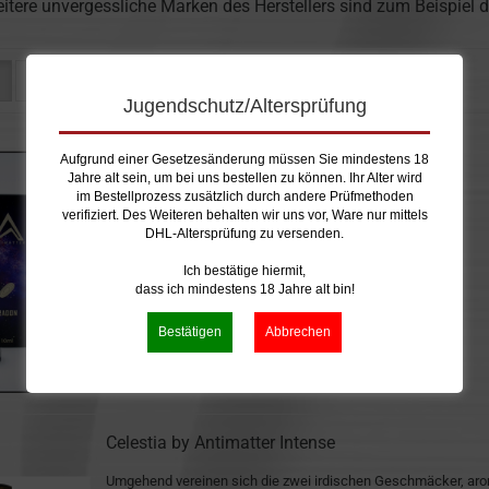
itere unvergessliche Marken des Herstellers sind zum Beispiel
Sortieren nach
pro Seite
Sortieren nach
16 pro Seite
Jugendschutz/Altersprüfung
Radon Reborn by Antimatter
Aufgrund einer Gesetzesänderung müssen Sie mindestens 18
Jahre alt sein, um bei uns bestellen zu können. Ihr Alter wird
im Bestellprozess zusätzlich durch andere Prüfmethoden
Smoothie aus Banane, Himbeere und Papaya
verifiziert. Des Weiteren behalten wir uns vor, Ware nur mittels
DHL-Altersprüfung zu versenden.
Lieferzeit:
Lieferbar
Ich bestätige hiermit,
dass ich mindestens 18 Jahre alt bin!
Celestia by Antimatter Intense
Umgehend vereinen sich die zwei irdischen Geschmäcker, ar