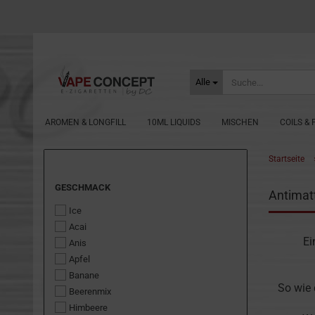
Alle
AROMEN & LONGFILL
10ML LIQUIDS
MISCHEN
COILS &
Startseite
GESCHMACK
GESCHMACK
Antimat
Ice
Acai
Ei
Anis
Apfel
Banane
So wie 
Beerenmix
Himbeere