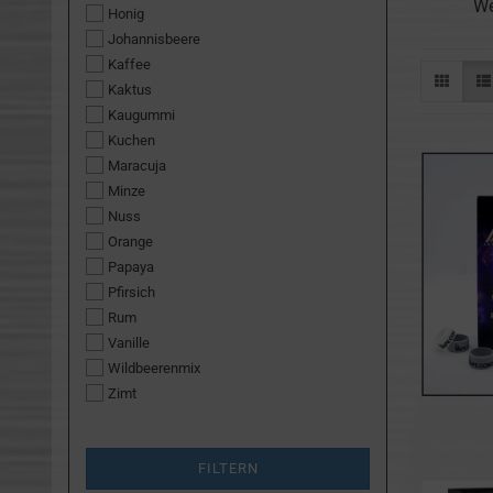
We
Honig
Johannisbeere
Kaffee
Kaktus
Kaugummi
Kuchen
Maracuja
Minze
Nuss
Orange
Papaya
Pfirsich
Rum
Vanille
Wildbeerenmix
Zimt
FILTERN