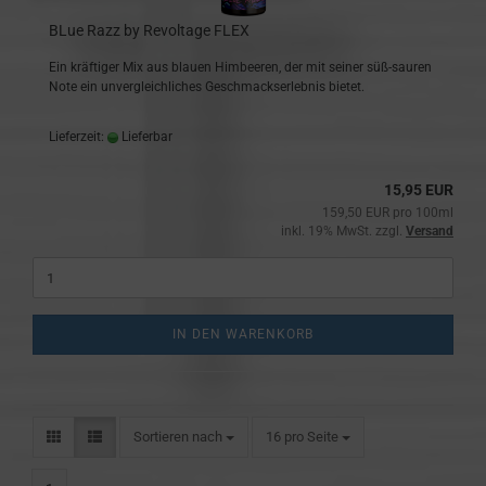
BLue Razz by Revoltage FLEX
Ein kräftiger Mix aus blauen Himbeeren, der mit seiner süß-sauren
Note ein unvergleichliches Geschmackserlebnis bietet.
Lieferzeit:
Lieferbar
15,95 EUR
159,50 EUR pro 100ml
inkl. 19% MwSt. zzgl.
Versand
IN DEN WARENKORB
Sortieren nach
pro Seite
Sortieren nach
16 pro Seite